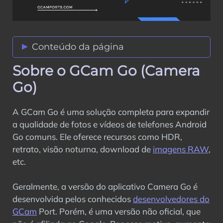
Conteúdo da página
Sobre o GCam Go (Camera
Sobre o GCam Go (Camera Go)
Recursos do Camera Go
Go)
Baixar GCam Go APK
Capturas de tela
A GCam Go é uma solução completa para expandir
Guia de instalação
a qualidade de fotos e vídeos de telefones Android
Vantagens
Go comuns. Ele oferece recursos como HDR,
Desvantagens
retrato, visão noturna, download de
imagens RAW
,
Alternativa ao GCam Go
etc.
FAQs (Perguntas mais frequentes)
Concluindo
Geralmente, a versão do aplicativo Camera Go é
desenvolvida pelos conhecidos
desenvolvedores do
GCam
Port. Porém, é uma versão não oficial, que