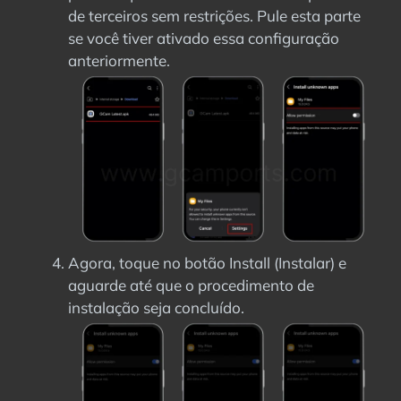
de terceiros sem restrições. Pule esta parte
se você tiver ativado essa configuração
anteriormente.
Agora, toque no botão Install (Instalar) e
aguarde até que o procedimento de
instalação seja concluído.