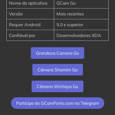
Nome do aplicativo
GCam Go
Versão
Mais recentes
Requer Android
5.0 e superior
Confiável por
Desenvolvedores XDA
Grandeza Camera Go
Câmera Shamim Go
Câmera Wichaya Go
Participe do GCamPorts.com no Telegram