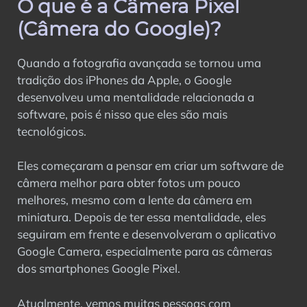
O que é a Câmera Pixel
O que é a Câmera Pixel (Câmera do
Google)?
(Câmera do Google)?
O que são as portas APK do GCam?
Diferença entre a câmera padrão e a
Quando a fotografia avançada se tornou uma
câmera do Google?
tradição dos iPhones da Apple, o Google
Recursos
desenvolveu uma mentalidade relacionada a
Modos de fotografia da câmera do Google
software, pois é nisso que eles são mais
Por que o GCam Ports APK é popular?
tecnológicos.
Baixe as últimas portas da câmera do
Google
Eles começaram a pensar em criar um software de
Capturas de tela
câmera melhor para obter fotos um pouco
Portas GCam populares desenvolvidas
melhores, mesmo com a lente da câmera em
por desenvolvedores confiáveis
miniatura. Depois de ter essa mentalidade, eles
Como instalar o APK do GCam em um
seguiram em frente e desenvolveram o aplicativo
smartphone Android?
Google Camera, especialmente para as câmeras
Faça o download dos melhores arquivos
dos smartphones Google Pixel.
de configuração da GCam
O que é a API Camera2 e por que ela é tão
Atualmente, vemos muitas pessoas com