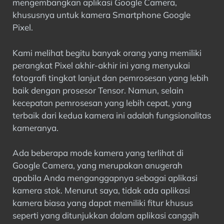
mengembangkan aplikasi Google Camera,
Unduh File Konfigurasi GCam Terbaik
khususnya untuk kamera Smartphone Google
Apa itu Camera2 API dan Mengapa ini
Pixel.
sangat penting?
Pertanyaan Umum
Kami melihat begitu banyak orang yang memiliki
Pikiran terakhir
perangkat Pixel akhir-akhir ini yang menyukai
fotografi tingkat lanjut dan pemrosesan yang lebih
baik dengan prosesor Tensor. Namun, selain
kecepatan pemrosesan yang lebih cepat, yang
terbaik dari kedua kamera ini adalah fungsionalitas
kameranya.
Ada beberapa mode kamera yang terlihat di
Google Camera, yang merupakan anugerah
apabila Anda menganggapnya sebagai aplikasi
kamera stok. Menurut saya, tidak ada aplikasi
kamera biasa yang dapat memiliki fitur khusus
seperti yang ditunjukkan dalam aplikasi canggih