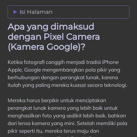
Isi Halaman
Apa yang dimaksud
Apa yang dimaksud dengan Pixel Camera
(Kamera Google)?
dengan Pixel Camera
Apa yang dimaksud dengan GCam APK
(Kamera Google)?
Ports?
Perbedaan Antara Stock Camera dan
Ketika fotografi canggih menjadi tradisi iPhone
Google Camera?
Apple, Google mengembangkan pola pikir yang
Fitur
berhubungan dengan perangkat lunak, karena
Mode Fotografi dari Google Kamera
itulah yang paling mereka kuasai secara teknologi.
Mengapa GCam Ports APK populer?
Unduh Port Kamera Google Terbaru
Mereka harus berpikir untuk menciptakan
Tangkapan layar
perangkat lunak kamera yang lebih baik untuk
Port GCam Populer yang Dikembangkan
menghasilkan foto yang sedikit lebih baik, bahkan
oleh Pengembang Tepercaya
dari lensa kamera yang mini. Setelah memiliki pola
Bagaimana Cara Memasang APK GCam
pikir seperti itu, mereka terus maju dan
di Smartphone Android?